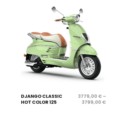
1990,00 
:
1690,00 
sélectionnez les options
DJANGO CLASSIC
3779,00
€
–
HOT COLOR 125
3799,00
€