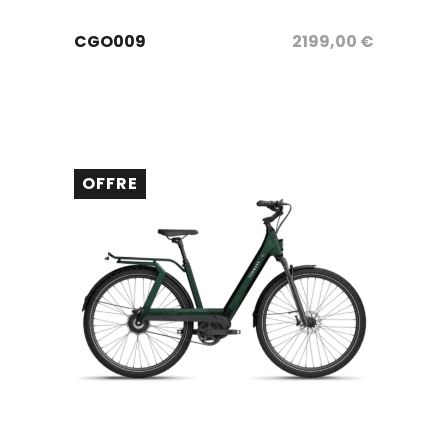
sélectionnez les options
CGO009
2199,00
€
OFFRE