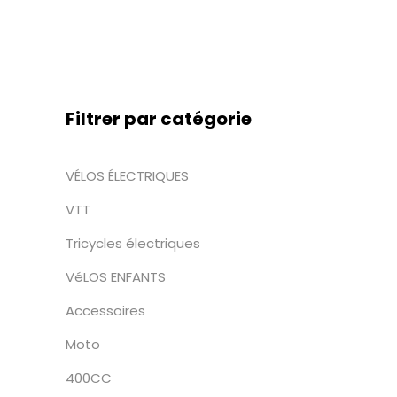
peuvent
être
choisies
sur
la
Filtrer par catégorie
page
produit.
VÉLOS ÉLECTRIQUES
VTT
Tricycles électriques
VéLOS ENFANTS
Accessoires
Moto
400CC