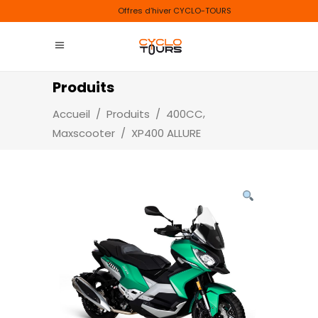
Offres d’hiver CYCLO-TOURS
Produits
,
Accueil
/
Produits
/
400CC
Maxscooter
/
XP400 ALLURE