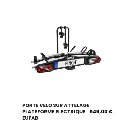
plusieurs
variantes.
Les
options
peuvent
être
choisies
sur
la
page
produit.
Ce
PORTE VELO SUR ATTELAGE
produit
PLATEFORME ELECTRIQUE
549,00
€
existe
EUFAB
en
plusieurs