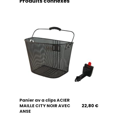
Produits connexes
Ce
Panier av a clips ACIER
produit
MAILLE CITY NOIR AVEC
22,80
€
existe
ANSE
en