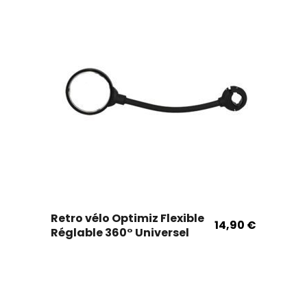
variantes.
Les
options
peuvent
être
choisies
sur
la
page
produit.
Ce
Retro vélo Optimiz Flexible
produit
14,90
€
Réglable 360° Universel
existe
en
plusieurs
variantes.