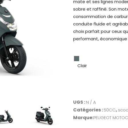
mate et ses lignes modern
sobre et raffiné. Son mo
consommation de carbura
conduite fluide et agréabl
choix parfait pour ceux qu
performant, économique 
Clair
UGS :
N / A
Catégories :
,
50CC
scoo
Marque:
PEUGEOT MOTOC