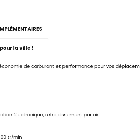
MPLÉMENTAIRES
our la ville !
t, économie de carburant et performance pour vos déplacem
ction électronique, refroidissement par air
700 tr/min