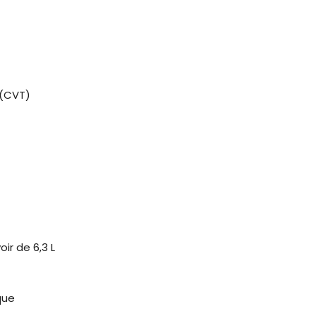
 (CVT)
ir de 6,3 L
que