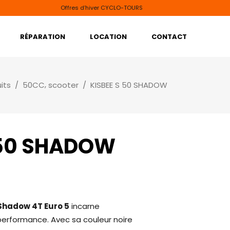
Offres d’hiver CYCLO-TOURS
RÉPARATION
LOCATION
CONTACT
,
its
/
50CC
scooter
/
KISBEE S 50 SHADOW
 50 SHADOW
Shadow 4T Euro 5
incarne
 performance. Avec sa couleur noire