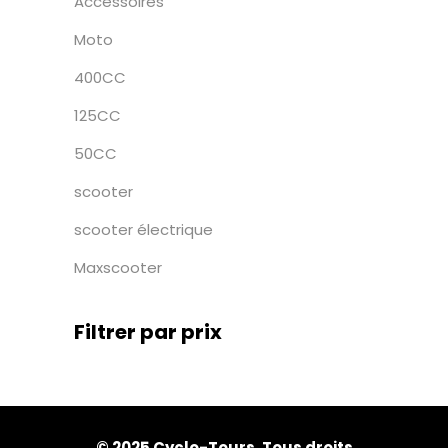
Accessoires
Moto
400CC
125CC
50CC
scooter
scooter électrique
Maxscooter
Filtrer par prix
© 2025 Cyclo-Tours. Tous droits